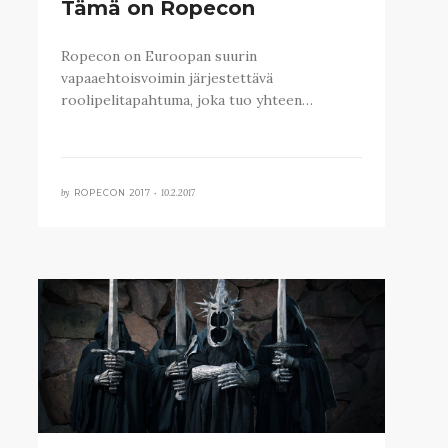
Tämä on Ropecon
Ropecon on Euroopan suurin
vapaaehtoisvoimin järjestettävä
roolipelitapahtuma, joka tuo yhteen…
by
10.2.2017
ROPECON 2017 •