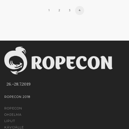
1
2
3
4
26.–28.7.2019
ROPECON 2018
ROPECON
OHJELMA
LIPUT
KÄVIJÄLLE