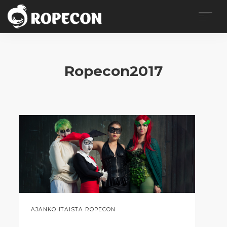
ROPECON
OHJELMA
Ropecon2017
LIPUT
KÄVIJÄLLE
VAPAAEHTOISILLE
MYYJILLE
MEDIALLE
BLOGI
OTA YHTEYTTÄ
SEARCH
EN
AJANKOHTAISTA ROPECON