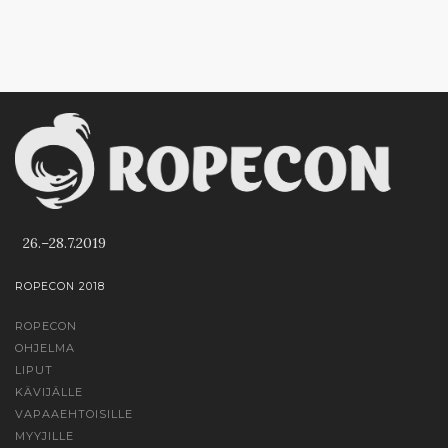
26.–28.7.2019
ROPECON 2018
ROPECON
OHJELMA
LIPUT
KÄVIJÄLLE
VAPAAEHTOISILLE
MYYJILLE