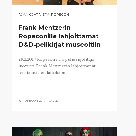
AJANKOHTAISTA ROPECON
Frank Mentzerin
Ropeconille lahjoittamat
D&D-pelikirjat museoitiin
26.2.2017 Ropecon ry:n puheenjohtaja
luovutti Frank Mentzerin lahjoittamat
ensimmäisen laitoksen…
by
6.4.2017
ROPECON 2017 •