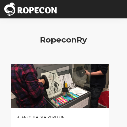
ROPECON
OHJELMA
RopeconRy
LIPUT
KÄVIJÄLLE
VAPAAEHTOISILLE
MYYJILLE
MEDIALLE
BLOGI
OTA YHTEYTTÄ
SEARCH
EN
AJANKOHTAISTA ROPECON