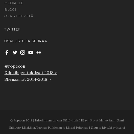
MEDIALLE
BLOGI
OTA YHTEYTTÄ
TWITTER
OSALLISTU JA SEURAA
#ropecon
Kilpailujen tulokset 2018 >
Skenaariot 2014-2018 >
© Ropecon 2018 | Palvelintilan tarjoaa Säätöyhteisö B2 ry | Kuvat Marko Saari, Sami
Eräluoto, MiiaLiina, Tuomas Puikkonen ja Mikael Peltomaa | Sivusto käyttää evästeitä