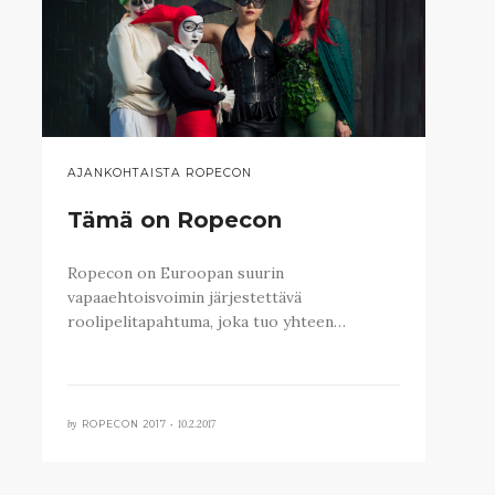
AJANKOHTAISTA ROPECON
Tämä on Ropecon
Ropecon on Euroopan suurin
vapaaehtoisvoimin järjestettävä
roolipelitapahtuma, joka tuo yhteen…
by
10.2.2017
ROPECON 2017 •