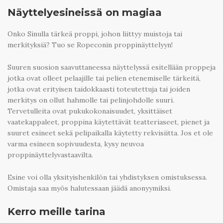
Näyttelyesineissä on magiaa
Onko Sinulla tärkeä proppi, johon liittyy muistoja tai
merkityksiä? Tuo se Ropeconin proppinäyttelyyn!
Suuren suosion saavuttaneessa näyttelyssä esitellään proppeja
jotka ovat olleet pelaajille tai pelien etenemiselle tärkeitä,
jotka ovat erityisen taidokkaasti toteutettuja tai joiden
merkitys on ollut hahmolle tai pelinjohdolle suuri.
Tervetulleita ovat pukukokonaisuudet, yksittäiset
vaatekappaleet, proppina käytettävät teatteriaseet, pienet ja
suuret esineet sekä pelipaikalla käytetty rekvisiitta. Jos et ole
varma esineen sopivuudesta, kysy neuvoa
proppinäyttelyvastaavilta.
Esine voi olla yksityishenkilön tai yhdistyksen omistuksessa.
Omistaja saa myös halutessaan jäädä anonyymiksi.
Kerro meille tarina