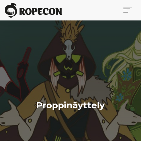
ROPECON
OHJELMA
LIPUT
KÄVIJÄLLE
VAPAAEHTOISILLE
MYYJILLE
MEDIALLE
BLOGI
OTA YHTEYTTÄ
Proppinäyttely
SEARCH
EN