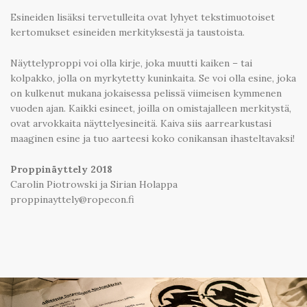
Esineiden lisäksi tervetulleita ovat lyhyet tekstimuotoiset
kertomukset esineiden merkityksestä ja taustoista.
Näyttelyproppi voi olla kirje, joka muutti kaiken – tai
kolpakko, jolla on myrkytetty kuninkaita. Se voi olla esine, joka
on kulkenut mukana jokaisessa pelissä viimeisen kymmenen
vuoden ajan. Kaikki esineet, joilla on omistajalleen merkitystä,
ovat arvokkaita näyttelyesineitä. Kaiva siis aarrearkustasi
maaginen esine ja tuo aarteesi koko conikansan ihasteltavaksi!
Proppinäyttely 2018
Carolin Piotrowski ja Sirian Holappa
proppinayttely@ropecon.fi