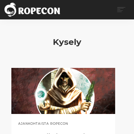
ROPECON
OHJELMA
Kysely
LIPUT
KÄVIJÄLLE
VAPAAEHTOISILLE
MYYJILLE
MEDIALLE
BLOGI
OTA YHTEYTTÄ
SEARCH
EN
AJANKOHTAISTA ROPECON