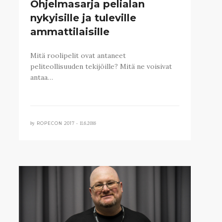
Ohjelmasarja pelialan
nykyisille ja tuleville
ammattilaisille
Mitä roolipelit ovat antaneet
peliteollisuuden tekijöille? Mitä ne voisivat
antaa…
by
11.6.2016
ROPECON 2017 •