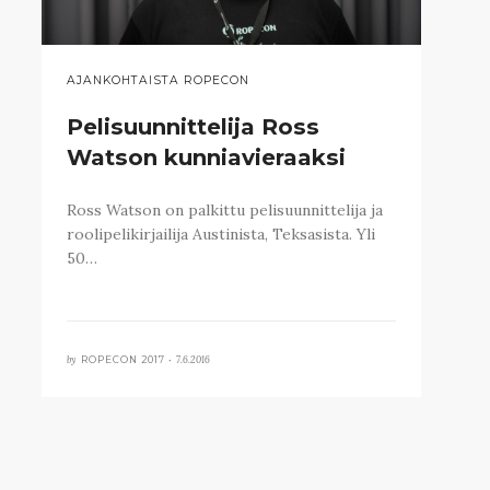
AJANKOHTAISTA ROPECON
Pelisuunnittelija Ross
Watson kunniavieraaksi
Ross Watson on palkittu pelisuunnittelija ja
roolipelikirjailija Austinista, Teksasista. Yli
50…
by
7.6.2016
ROPECON 2017 •