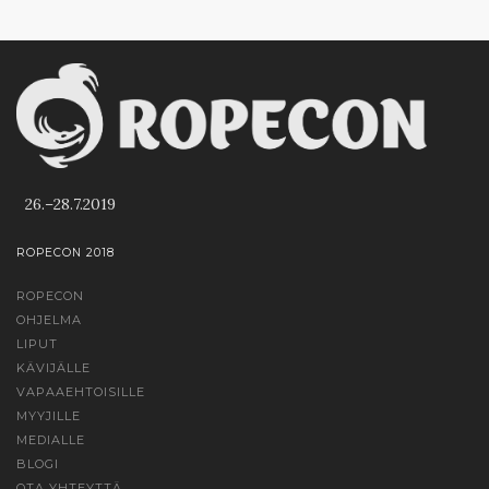
26.–28.7.2019
ROPECON 2018
ROPECON
OHJELMA
LIPUT
KÄVIJÄLLE
VAPAAEHTOISILLE
MYYJILLE
MEDIALLE
BLOGI
OTA YHTEYTTÄ