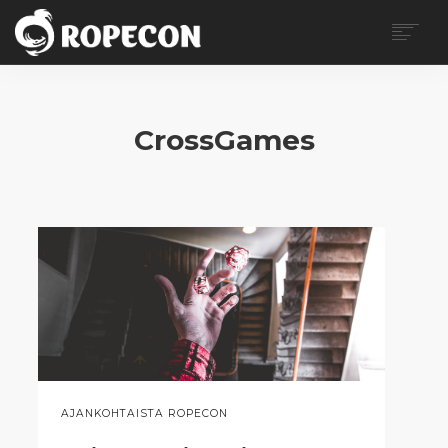
ROPECON
OHJELMA
CrossGames
LIPUT
KÄVIJÄLLE
VAPAAEHTOISILLE
MYYJILLE
MEDIALLE
BLOGI
OTA YHTEYTTÄ
SEARCH
EN
AJANKOHTAISTA ROPECON