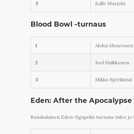
3
Kalle Marjola
Blood Bowl -turnaus
1
Aleksi Meuronen
2
Joel Hulkkonen
3
Mikko Björklund
Eden: After the Apocalypse 
Ranskalaisen Eden-figupelin turnaus tulee j