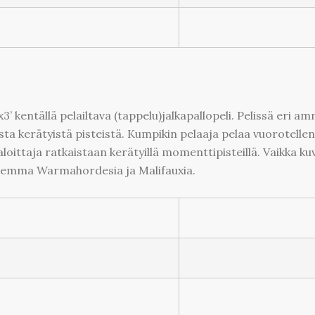
’x3’ kentällä pelailtava (tappelu)jalkapallopeli. Pelissä eri 
ta kerätyistä pisteistä. Kumpikin pelaaja pelaa vuorotelle
oittaja ratkaistaan kerätyillä momenttipisteillä. Vaikka k
ulemma Warmahordesia ja Malifauxia.