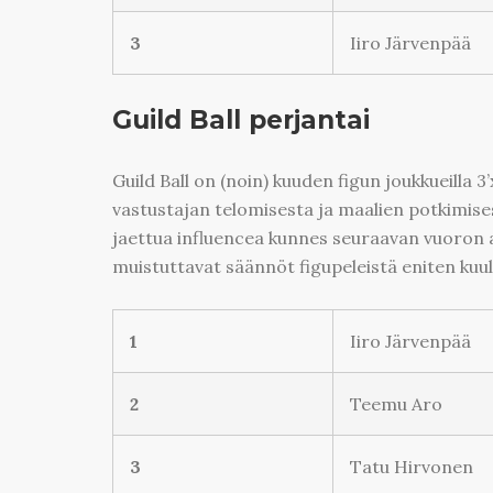
3
Iiro Järvenpää
Guild Ball perjantai
Guild Ball on (noin) kuuden figun joukkueilla 3
vastustajan telomisesta ja maalien potkimises
jaettua influencea kunnes seuraavan vuoron al
muistuttavat säännöt figupeleistä eniten ku
1
Iiro Järvenpää
2
Teemu Aro
3
Tatu Hirvonen