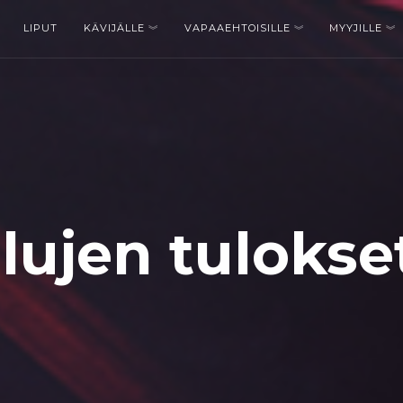
LIPUT
KÄVIJÄLLE
VAPAAEHTOISILLE
MYYJILLE
ilujen tulokse