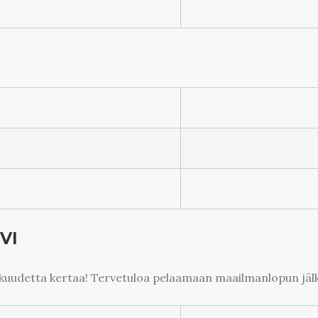
VI
o kuudetta kertaa! Tervetuloa pelaamaan maailmanlopun jä