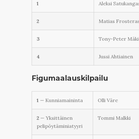
1
Aleksi Satukanga
2
Matias Frostera
3
Tony-Peter Mäk
4
Jussi Ahtiainen
Figumaalauskilpailu
1
— Kunniamaininta
Olli Väre
2
— Yksittäinen
Tommi Malkki
pelipöytäminiatyyri