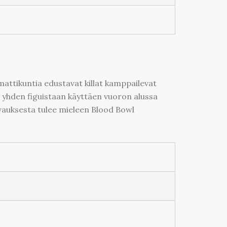
ammattikuntia edustavat killat kamppailevat
n yhden figuistaan käyttäen vuoron alussa
uvauksesta tulee mieleen Blood Bowl