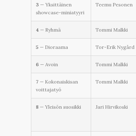
3
— Yksittäinen
Teemu Pesonen
showcase-miniatyyri
4
— Ryhmä
Tommi Malkki
5
— Dioraama
Tor-Erik Nygård
6
— Avoin
Tommi Malkki
7
— Kokonaiskisan
Tommi Malkki
voittajatyö
8
— Yleisön suosikki
Jari Hirvikoski