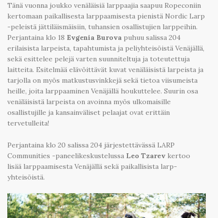
Tänä vuonna joukko venäläisiä larppaajia saapuu Ropeconiin
kertomaan paikallisesta larppaamisesta pienistä Nordic Larp
-peleistä jättiläismäisiin, tuhansien osallistujien larppeihin.
Perjantaina klo 18
Evgenia Burova
puhuu salissa 204
erilaisista larpeista, tapahtumista ja peliyhteisöistä Venäjällä,
sekä esittelee pelejä varten suunniteltuja ja toteutettuja
laitteita. Esitelmää elävöittävät kuvat venäläisistä larpeista ja
tarjolla on myös matkustusvinkkejä sekä tietoa viisumeista
heille, joita larppaaminen Venäjällä houkuttelee. Suurin osa
venäläisistä larpeista on avoinna myös ulkomaisille
osallistujille ja kansainväliset pelaajat ovat erittäin
tervetulleita!
Perjantaina klo 20 salissa 204 järjestettävässä LARP
Communities -paneelikeskustelussa
Leo Tzarev
kertoo
lisää larppaamisesta Venäjällä sekä paikallisista larp-
yhteisöistä.