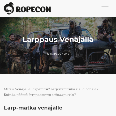
ROPECON
OHJELMA
LIPUT
Larppaus Venäjällä
KÄVIJÄLLE
VAPAAEHTOISILLE
by
ROPECON2018
MYYJILLE
MEDIALLE
BLOGI
OTA YHTEYTTÄ
Miten Venäjällä larpataan? Järjestetäänkö siellä coneja?
SEARCH
Kuinka päästä larppaamaan itänaapuriin?
EN
Larp-matka venäjälle