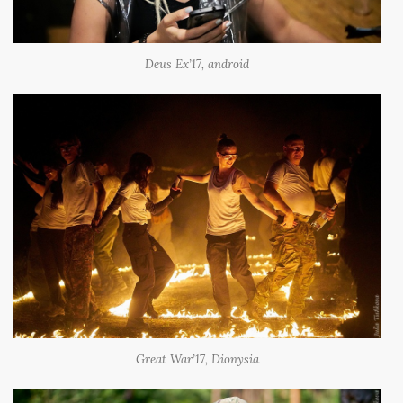
Deus Ex’17, android
Great War’17, Dionysia