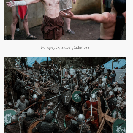
Pompey’17, slave gladiators