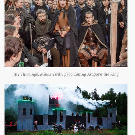
the Third Age, Minas Tirith proclaiming Aragorn the King