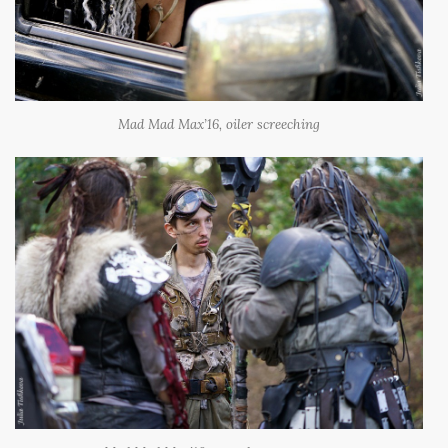
Mad Mad Max’16, oiler screeching