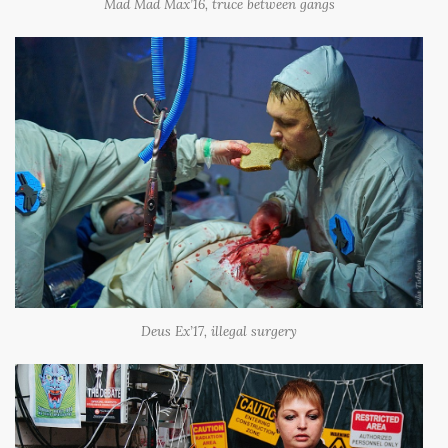
Mad Mad Max’16, truce between gangs
Deus Ex’17, illegal surgery