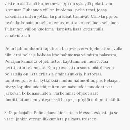
viisi euroa. Tämä Ropecon-larppi on syksyllä pelattavan
isomman Tuhannen viillon kuolema -pelin testi, jossa
kokeillaan miten jotkin larpin ideat toimivat. Con-larppi on
myös kokonainen pelikokemus, mutta kokeellinen sellainen.
Tuhannen viillon kuolema -larpista lisää kotisivuilla
tuhatviiltoa.fi
Pelin hahmonluonti tapahtuu Larpweaver-ohjelmiston avulla
niin, että pelaaja kokoaa itse hahmonsa valmiista palasista.
Pelaajan kannalta ohjelmiston käyttäminen muistuttaa
nettitestin tekemistä. Kun prosessi on saatu päätökseen,
pelaajalla on lista erilaisia ominaisuuksia, historiaa,
luonteenpiirteitä, kytköksiä muihin hahmoihin, jne. Pelaajan
täytyy lopuksi miettiä, miten ominaisuudet muodostavat
järkevän kokonaisuuden. Tarkemmat ohjeet saat
ilmoittautumisen yhteydessä Larp- ja pöytäroolipelitiskiltä.
8-12 pelaajalle. Pelin aikana kierretään Messukeskusta ja se
vaatii jonkin verran liikkumista paikasta toiseen.