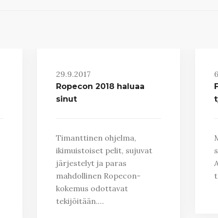
29.9.2017
6
Ropecon 2018 haluaa
sinut
t
Timanttinen ohjelma,
M
ikimuistoiset pelit, sujuvat
s
järjestelyt ja paras
A
mahdollinen Ropecon-
t
kokemus odottavat
tekijöitään.…