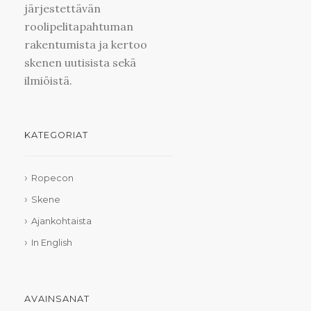
järjestettävän
roolipelitapahtuman
rakentumista ja kertoo
skenen uutisista sekä
ilmiöistä.
KATEGORIAT
Ropecon
Skene
Ajankohtaista
In English
AVAINSANAT