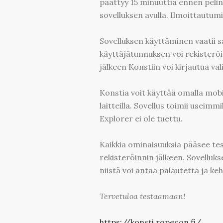
päättyy 15 minuuttia ennen pelin 
sovelluksen avulla. Ilmoittautumi
Sovelluksen käyttäminen vaatii 
käyttäjätunnuksen voi rekisteröi
jälkeen Konstiin voi kirjautua val
Konstia voit käyttää omalla mobiil
laitteilla. Sovellus toimii useimm
Explorer ei ole tuettu.
Kaikkia ominaisuuksia pääsee t
rekisteröinnin jälkeen. Sovelluks
niistä voi antaa palautetta ja k
Tervetuloa testaamaan!
https://konsti.ropecon.fi/