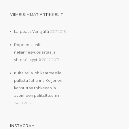
VIIMEISIMMÄT ARTIKKELIT
Larppaus Venäjällä
23.7.2018
Ropecon juhlii
neljännesvuosisataa ja
yhteisöllisyyttä
28.12.2017
Kultaisella lohikäärmeellä
palkittu Johanna Koljonen
kannustaa rohkeaan ja
avoimeen pelikulttuuriin
24.10.2017
INSTAGRAM