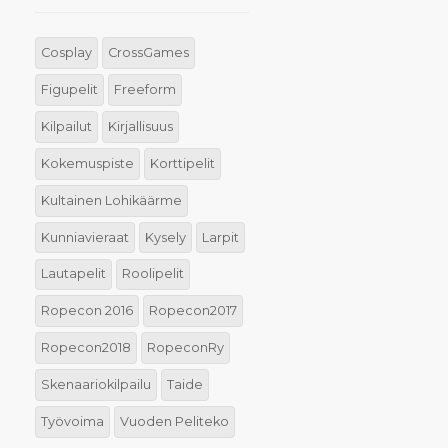
Cosplay
CrossGames
Figupelit
Freeform
Kilpailut
Kirjallisuus
Kokemuspiste
Korttipelit
Kultainen Lohikäärme
Kunniavieraat
Kysely
Larpit
Lautapelit
Roolipelit
Ropecon 2016
Ropecon2017
Ropecon2018
RopeconRy
Skenaariokilpailu
Taide
Työvoima
Vuoden Peliteko