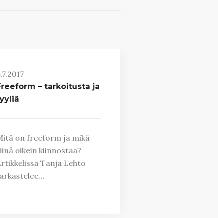
.7.2017
Freeform – tarkoitusta ja
yyliä
itä on freeform ja mikä
iinä oikein kiinnostaa?
rtikkelissa Tanja Lehto
arkastelee…