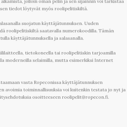
alkamista, jolloin oman pelin ja sen sijainnin voi tarkistaa
sen tiedot löytyvät myös roolipelitiskiltä.
salasanalla suojatun käyttäjätunnuksen. Uuden
dä roolipelitiskiltä saatavalla numerokoodilla. Tämän
itulla käyttäjätunnuksella ja salasanalla.
ilaitteella, tietokoneella tai roolipelitiskin tarjoamilla
illa moderneilla selaimilla, mutta esimerkiksi Internet
estaamaan vasta Ropeconissa käyttäjätunnuksen
en avoimia toiminnallisuuksia voi kuitenkin testata jo nyt ja
ehitysehdotuksia osoitteeseen roolipelit@ropecon.fi.