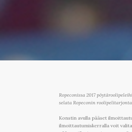
Ropeconissa 2017 pöytäroolipelei
selata Ropeconin roolipelitarjonta
Konstin avulla pääset ilmoittaut
ilmoittautumiskerralla voit valit